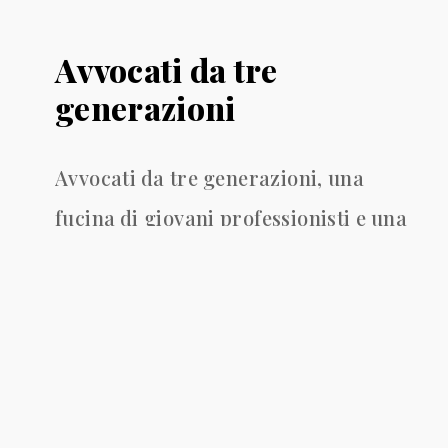
Avvocati da tre
generazioni
Avvocati
da
tre
generazioni,
una
fucina
di
giovani
professionisti
e
una
organizzazione
pronta
a
soddisfare
ogni
aspettativa
del
cliente
rispettando
un
codice
etico
che
mette
al
centro
le
persone
e
non
solo
i
processi.
FPS
Studio
di
Avvocati,
con
sedi
a
Bari