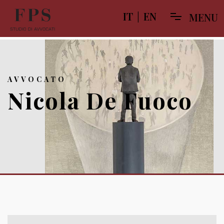
IT
|
EN
M
E
N
U
AVVOCATO
Nicola De Fuoco