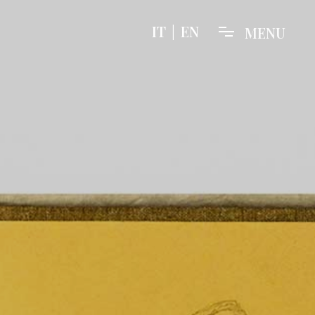
IT
|
EN
M
E
N
U