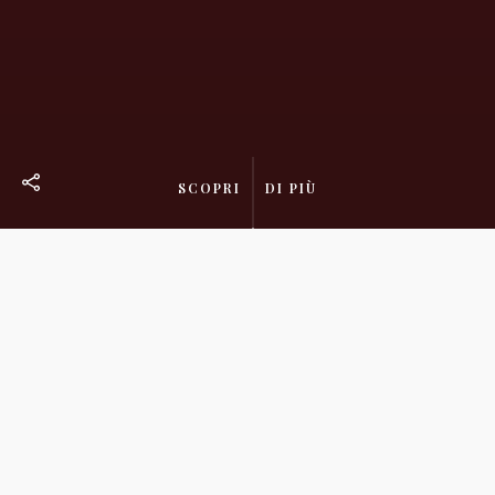
SCOPRI
DI PIÙ
News
Notizie sull’attività dello studio FPS: dai processi alla cultura,
dalla formazione alla beneficenza.
Il costante aggiornamento di quello che accade, le decisioni più
interessanti, i momenti più importanti della vita dello studio e