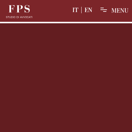
IT
|
EN
M
E
N
U