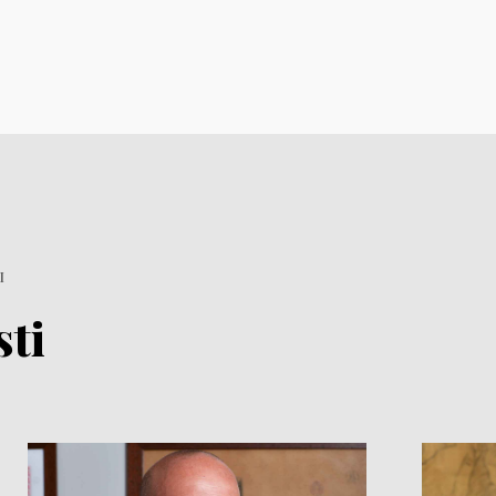
I
sti