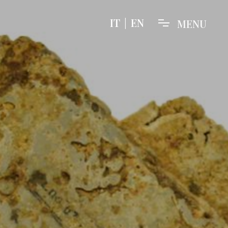
IT
|
EN
M
E
N
U