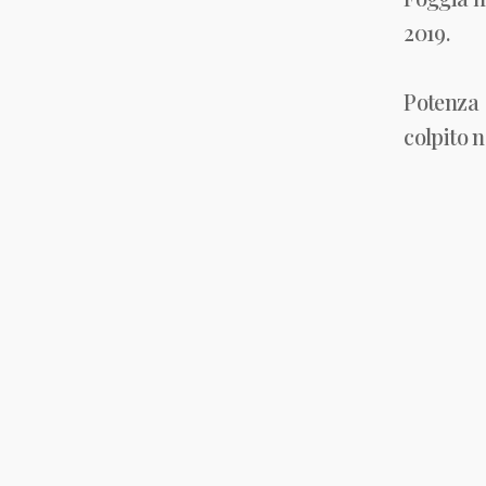
2019.
Potenza 
colpito 
“Era l’a
l’assol
liberazio
Nel suo 
gli avvo
ancora c
stato pos