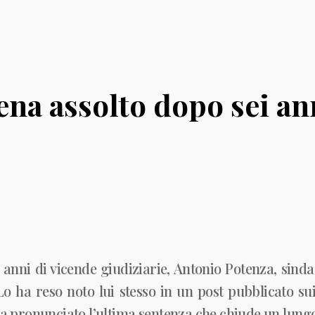
na assolto dopo sei ann
 anni di vicende giudiziarie, Antonio Potenza, sinda
Lo ha reso noto lui stesso in un post pubblicato sui 
a pronunciato l’ultima sentenza che chiude un lungo c