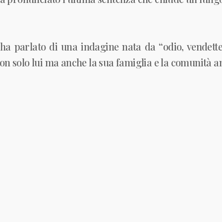
ha parlato di una indagine nata da “odio, vendette p
non solo lui ma anche la sua famiglia e la comunità 
lba del 23 luglio 2019 quanto bussarono alla mia p
uzione “da ogni ombra, da ogni tentativo di spez
ne.
messaggio, Potenza ha voluto ringraziare la moglie 
cati
Francesco Paolo Sisto
e
Roberto Eustachio Sis
he amici”, ha scritto il sindaco, sottolineando com
sibile arrivare a questo epilogo.