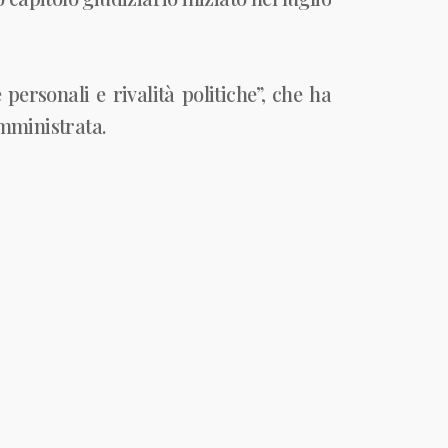
ersonali e rivalità politiche”, che ha
amministrata.
orta” ha scritto. Oggi, sei anni dopo,
zare ciò che siamo” arriva come una
Grazia, i figli Armando e Benedetta, e
to (studio FPS)
“Professionisti, prima
e senza il loro contributo non sarebbe